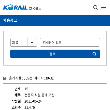
채용공고
검색
총게시물 :
305
건 페이지 :
30
/31
게시물 목록
코레일소개_경영공시_채용공고 목록 - 정보 제공
번호
15
제목
전문직 직원 공개 모집
작성일
2011-05-24
조회수
11,476