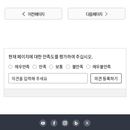
이전 페이지
다음 페이지
현재 페이지에 대한 만족도를 평가하여 주십시오.
콘텐츠 만족도 조사
만족도 조사
매우만족
만족
보통
불만족
매우불만족
담당자 정보
담당자 정보
유튜브
페이스북
인스타그램
블로그
트위터