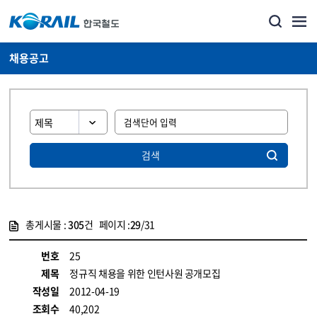
채용공고
검색
총게시물 :
305
건 페이지 :
29
/31
게시물 목록
코레일소개_경영공시_채용공고 목록 - 정보 제공
번호
25
제목
정규직 채용을 위한 인턴사원 공개모집
작성일
2012-04-19
조회수
40,202