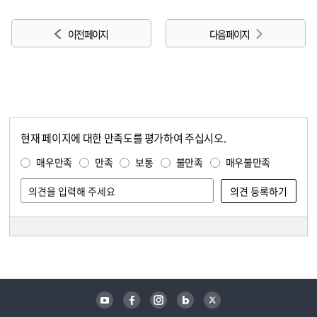
이전 페이지
다음 페이지
현재 페이지에 대한 만족도를 평가하여 주십시오.
콘텐츠 만족도 조사
만족도 조사
매우만족
만족
보통
불만족
매우불만족
담당자 정보
담당자 정보
유튜브
페이스북
인스타그램
블로그
트위터