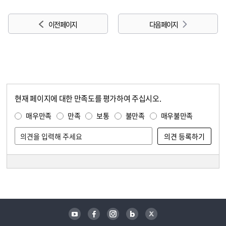
이전 페이지
다음 페이지
현재 페이지에 대한 만족도를 평가하여 주십시오.
콘텐츠 만족도 조사
만족도 조사
매우만족
만족
보통
불만족
매우불만족
담당자 정보
담당자 정보
유튜브
페이스북
인스타그램
블로그
트위터