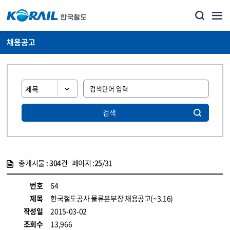
채용공고
검색
총게시물 :
304
건 페이지 :
25
/31
게시물 목록
코레일소개_경영공시_채용공고 목록 - 정보 제공
번호
64
제목
한국철도공사 물류본부장 채용공고(~3.16)
작성일
2015-03-02
조회수
13,966