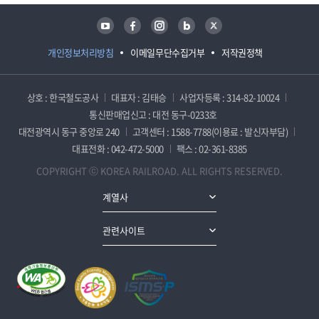
유튜브
페이스북
인스타그램
블로그
트위터
개인정보처리방침
이메일무단수집거부
저작권정책
상호 : 한국철도공사
대표자 : 김태승
사업자등록 : 314-82-10024
통신판매업신고 : 대전 동구-0233호
대전광역시 동구 중앙로 240
고객센터 : 1588-7788(이용료 : 발신자부담)
대표전화 : 042-472-5000
팩스 : 02-361-8385
COPYRIGHT ⓒ KOREA RAILROAD. ALL RIGHTS RESERVED.
계열사
관련사이트