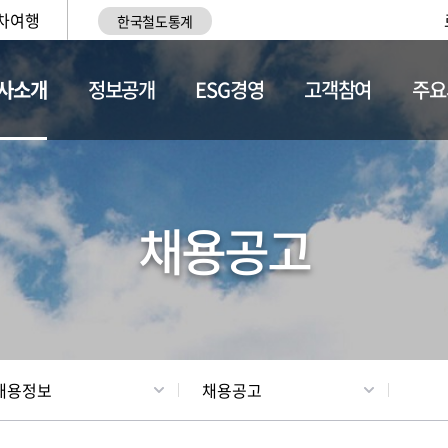
차여행
한국철도통계
사소개
정보공개
ESG경영
고객참여
주요
황
조직현황
채용정보
채용공고
채용정보
채용공고