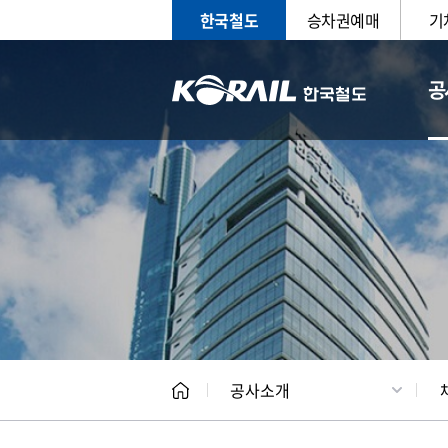
한국철도
승차권예매
기
공
CEO
일반현
공사소개