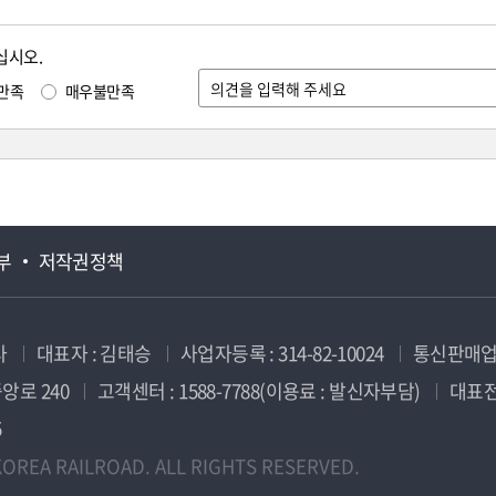
십시오.
만족
매우불만족
부
저작권정책
사
대표자 : 김태승
사업자등록 : 314-82-10024
통신판매업신
앙로 240
고객센터 : 1588-7788(이용료 : 발신자부담)
대표전화
5
OREA RAILROAD. ALL RIGHTS RESERVED.