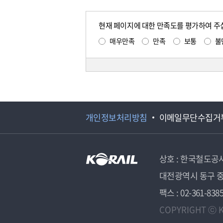
현재 페이지에 대한 만족도를 평가하여 주
매우만족
만족
보통
불
개인정보처리방침
이메일무단수집거
상호 : 한국철도공
대전광역시 동구 중
팩스 : 02-361-838
COPYRIGHT ⓒ K