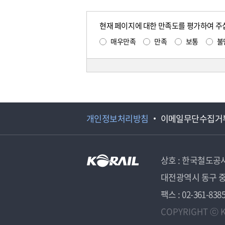
현재 페이지에 대한 만족도를 평가하여 주
매우만족
만족
보통
불
개인정보처리방침
이메일무단수집거
상호 : 한국철도공
대전광역시 동구 중
팩스 : 02-361-838
COPYRIGHT ⓒ K