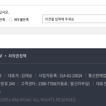
십시오.
만족
매우불만족
부
저작권정책
사
대표자 : 김태승
사업자등록 : 314-82-10024
통신판매업신
앙로 240
고객센터 : 1588-7788(이용료 : 발신자부담)
대표전화
5
OREA RAILROAD. ALL RIGHTS RESERVED.