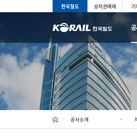
한국철도
승차권예매
기
공
CEO
일반현
공사소개