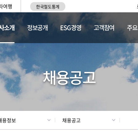
차여행
한국철도통계
사소개
정보공개
ESG경영
고객참여
주요
황
조직현황
채용정보
채용공고
채용정보
채용공고