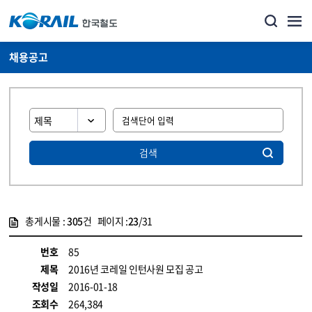
채용공고
검색
총게시물 :
305
건 페이지 :
23
/31
게시물 목록
코레일소개_경영공시_채용공고 목록 - 정보 제공
번호
85
제목
2016년 코레일 인턴사원 모집 공고
작성일
2016-01-18
조회수
264,384