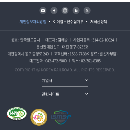
유튜브
페이스북
인스타그램
블로그
트위터
개인정보처리방침
이메일무단수집거부
저작권정책
상호 : 한국철도공사
대표자 : 김태승
사업자등록 : 314-82-10024
통신판매업신고 : 대전 동구-0233호
대전광역시 동구 중앙로 240
고객센터 : 1588-7788(이용료 : 발신자부담)
대표전화 : 042-472-5000
팩스 : 02-361-8385
COPYRIGHT ⓒ KOREA RAILROAD. ALL RIGHTS RESERVED.
계열사
관련사이트