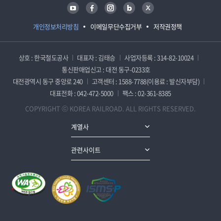
유튜브
페이스북
인스타그램
블로그
트위터
개인정보처리방침
이메일무단수집거부
저작권정책
상호 : 한국철도공사
대표자 : 김태승
사업자등록 : 314-82-10024
통신판매업신고 : 대전 동구-0233호
대전광역시 동구 중앙로 240
고객센터 : 1588-7788(이용료 : 발신자부담)
대표전화 : 042-472-5000
팩스 : 02-361-8385
COPYRIGHT ⓒ KOREA RAILROAD. ALL RIGHTS RESERVED.
계열사
관련사이트