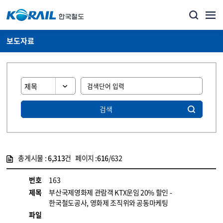
보도자료
검색
총게시물 :
6,313
건 페이지 :
616
/632
게시물 목록
뉴스·홍보_보도자료 목록 - 정보 제공
번호
163
제목
부산국제영화제 관람객 KTX운임 20% 할인 -
한국철도공사, 영화제 조직위와 공동마케팅
파일