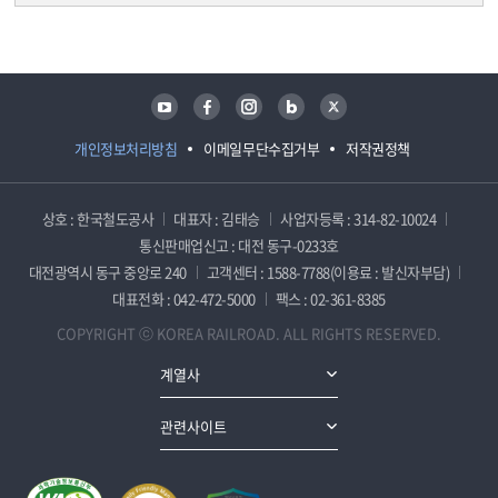
담당자 정보
담당자 정보
유튜브
페이스북
인스타그램
블로그
트위터
개인정보처리방침
이메일무단수집거부
저작권정책
상호 : 한국철도공사
대표자 : 김태승
사업자등록 : 314-82-10024
통신판매업신고 : 대전 동구-0233호
대전광역시 동구 중앙로 240
고객센터 : 1588-7788(이용료 : 발신자부담)
대표전화 : 042-472-5000
팩스 : 02-361-8385
COPYRIGHT ⓒ KOREA RAILROAD. ALL RIGHTS RESERVED.
계열사
관련사이트