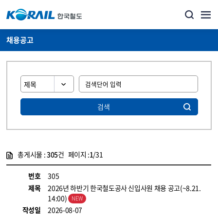
채용공고
검색
총게시물 :
305
건 페이지 :
1
/31
게시물 목록
코레일소개_경영공시_채용공고 목록 - 정보 제공
번호
305
제목
2026년 하반기 한국철도공사 신입사원 채용 공고(~8.21.
14:00)
작성일
2026-08-07