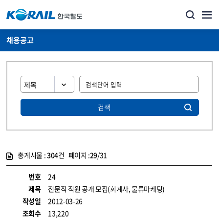
채용공고
검색
총게시물 :
304
건 페이지 :
29
/31
게시물 목록
코레일소개_경영공시_채용공고 목록 - 정보 제공
번호
24
제목
전문직 직원 공개 모집(회계사, 물류마케팅)
작성일
2012-03-26
조회수
13,220