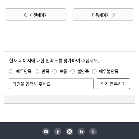
이전 페이지
다음 페이지
현재 페이지에 대한 만족도를 평가하여 주십시오.
콘텐츠 만족도 조사
만족도 조사
매우만족
만족
보통
불만족
매우불만족
담당자 정보
담당자 정보
유튜브
페이스북
인스타그램
블로그
트위터