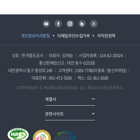
유튜브
페이스북
인스타그램
블로그
트위터
개인정보처리방침
이메일무단수집거부
저작권정책
상호 : 한국철도공사
대표자 : 김태승
사업자등록 : 314-82-10024
통신판매업신고 : 대전 동구-0233호
대전광역시 동구 중앙로 240
고객센터 : 1588-7788(이용료 : 발신자부담)
대표전화 : 042-472-5000
팩스 : 02-361-8385
COPYRIGHT ⓒ KOREA RAILROAD. ALL RIGHTS RESERVED.
계열사
관련사이트