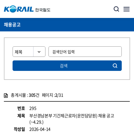
채용공고
검색
총게시물 :
305
건 페이지 :
2
/31
게시물 목록
코레일소개_경영공시_채용공고 목록 - 정보 제공
번호
295
제목
부산경남본부 기간제근로자(운전담당원) 채용 공고
(~4.29.)
작성일
2026-04-14