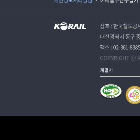
상호 : 한국철도공
대전광역시 동구 중
팩스 : 02-361-838
COPYRIGHT ⓒ K
계열사