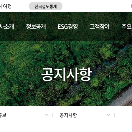
차여행
한국철도통계
사소개
정보공개
ESG경영
고객참여
주요
업
갤러리
기차소개
공지사항
홍보
공지사항