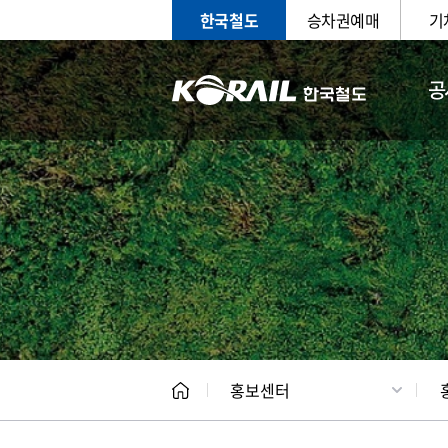
한국철도
승차권예매
기
공
홍보
문화사
홍보센터