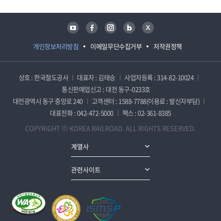
유튜브
페이스북
인스타그램
블로그
트위터
개인정보처리방침
이메일무단수집거부
저작권정책
상호 : 한국철도공사
대표자 : 김태승
사업자등록 : 314-82-10024
통신판매업신고 : 대전 동구-0233호
대전광역시 동구 중앙로 240
고객센터 : 1588-7788(이용료 : 발신자부담)
대표전화 : 042-472-5000
팩스 : 02-361-8385
COPYRIGHT ⓒ KOREA RAILROAD. ALL RIGHTS RESERVED.
계열사
관련사이트