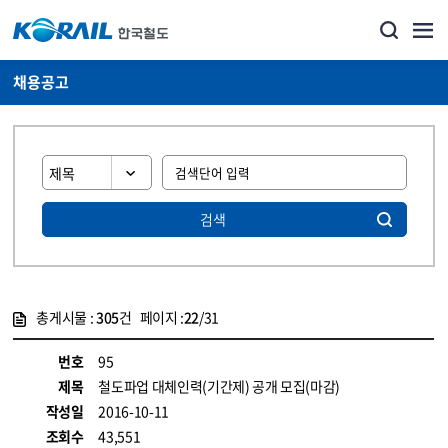
채용공고
검색
총게시물 :
305
건 페이지 :
22
/31
게시물 목록
코레일소개_경영공시_채용공고 목록 - 정보 제공
번호
95
제목
철도파업 대체인력(기간제) 공개 모집(마감)
작성일
2016-10-11
조회수
43,551