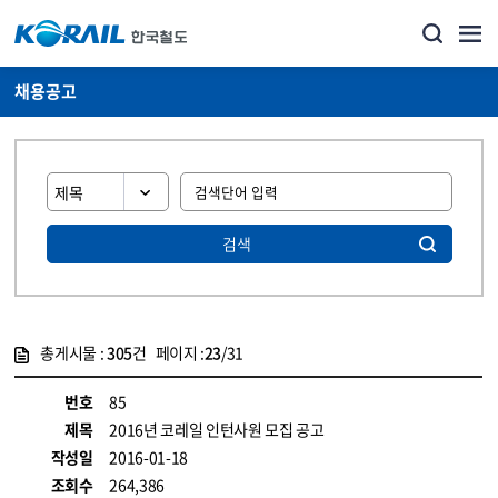
채용공고
검색
총게시물 :
305
건 페이지 :
23
/31
게시물 목록
코레일소개_경영공시_채용공고 목록 - 정보 제공
번호
85
제목
2016년 코레일 인턴사원 모집 공고
작성일
2016-01-18
조회수
264,386