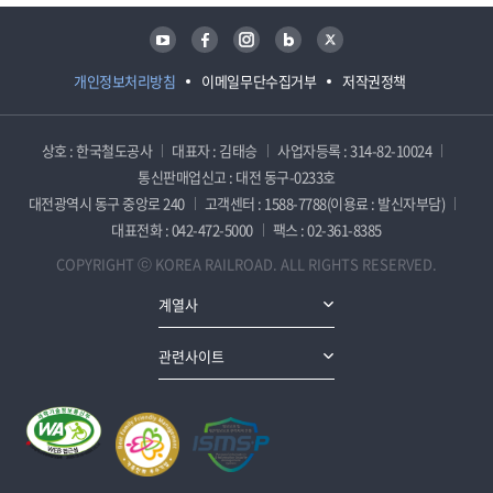
유튜브
페이스북
인스타그램
블로그
트위터
개인정보처리방침
이메일무단수집거부
저작권정책
상호 : 한국철도공사
대표자 : 김태승
사업자등록 : 314-82-10024
통신판매업신고 : 대전 동구-0233호
대전광역시 동구 중앙로 240
고객센터 : 1588-7788(이용료 : 발신자부담)
대표전화 : 042-472-5000
팩스 : 02-361-8385
COPYRIGHT ⓒ KOREA RAILROAD. ALL RIGHTS RESERVED.
계열사
관련사이트