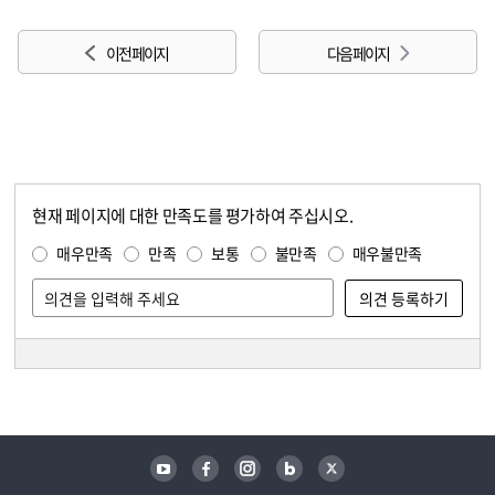
이전 페이지
다음 페이지
현재 페이지에 대한 만족도를 평가하여 주십시오.
콘텐츠 만족도 조사
만족도 조사
매우만족
만족
보통
불만족
매우불만족
담당자 정보
담당자 정보
유튜브
페이스북
인스타그램
블로그
트위터