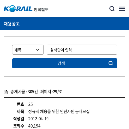
채용공고
검색
총게시물 :
305
건 페이지 :
29
/31
게시물 목록
코레일소개_경영공시_채용공고 목록 - 정보 제공
번호
25
제목
정규직 채용을 위한 인턴사원 공개모집
작성일
2012-04-19
조회수
40,194