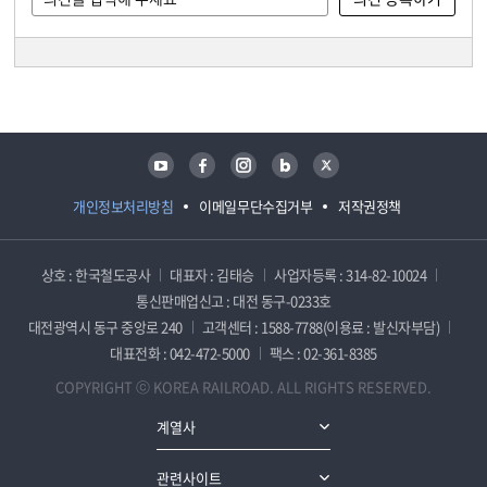
담당자 정보
담당자 정보
유튜브
페이스북
인스타그램
블로그
트위터
개인정보처리방침
이메일무단수집거부
저작권정책
상호 : 한국철도공사
대표자 : 김태승
사업자등록 : 314-82-10024
통신판매업신고 : 대전 동구-0233호
대전광역시 동구 중앙로 240
고객센터 : 1588-7788(이용료 : 발신자부담)
대표전화 : 042-472-5000
팩스 : 02-361-8385
COPYRIGHT ⓒ KOREA RAILROAD. ALL RIGHTS RESERVED.
계열사
관련사이트