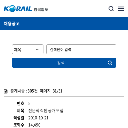
채용공고
검색
총게시물 :
305
건 페이지 :
31
/31
게시물 목록
코레일소개_경영공시_채용공고 목록 - 정보 제공
번호
5
제목
전문직 직원 공개 모집
작성일
2010-10-21
조회수
14,490