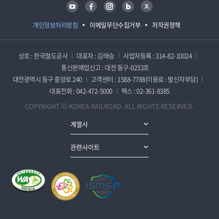
유튜브
페이스북
인스타그램
블로그
트위터
개인정보처리방침
이메일무단수집거부
저작권정책
상호 : 한국철도공사
대표자 : 김태승
사업자등록 : 314-82-10024
통신판매업신고 : 대전 동구-0233호
대전광역시 동구 중앙로 240
고객센터 : 1588-7788(이용료 : 발신자부담)
대표전화 : 042-472-5000
팩스 : 02-361-8385
COPYRIGHT ⓒ KOREA RAILROAD. ALL RIGHTS RESERVED.
계열사
관련사이트