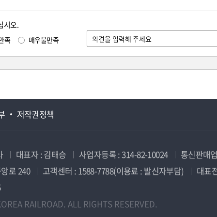
십시오.
만족
매우불만족
부
저작권정책
사
대표자 : 김태승
사업자등록 : 314-82-10024
통신판매업신
앙로 240
고객센터 : 1588-7788(이용료 : 발신자부담)
대표전화
5
OREA RAILROAD. ALL RIGHTS RESERVED.