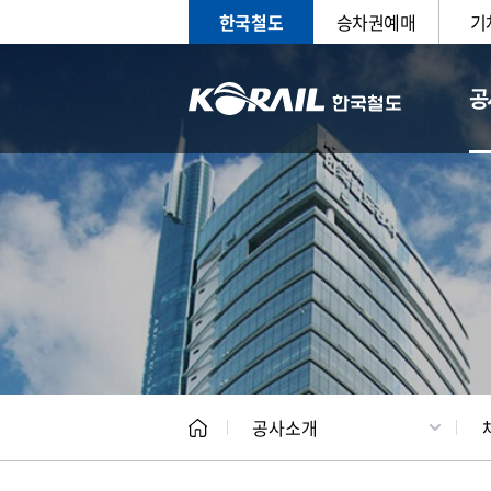
한국철도
승차권예매
기
공
CEO
일반현
공사소개