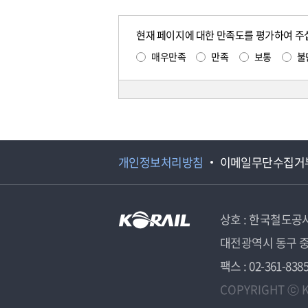
현재 페이지에 대한 만족도를 평가하여 주
매우만족
만족
보통
불
개인정보처리방침
이메일무단수집거
상호 : 한국철도공
대전광역시 동구 중
팩스 : 02-361-838
COPYRIGHT ⓒ K