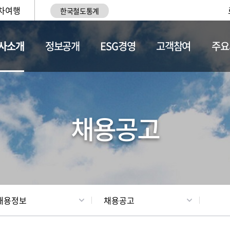
차여행
한국철도통계
사소개
정보공개
ESG경영
고객참여
주요
황
조직현황
채용정보
채용공고
채용정보
채용공고