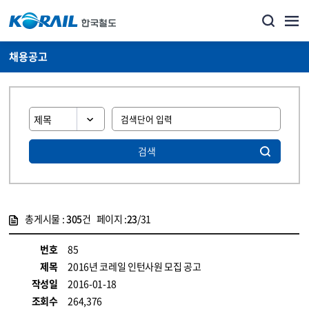
채용공고
검색
총게시물 :
305
건 페이지 :
23
/31
게시물 목록
코레일소개_경영공시_채용공고 목록 - 정보 제공
번호
85
제목
2016년 코레일 인턴사원 모집 공고
작성일
2016-01-18
조회수
264,376