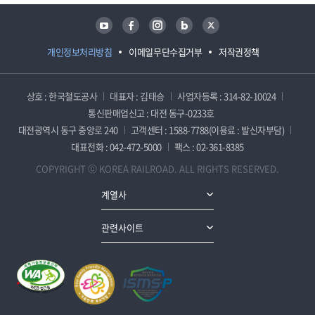
유튜브
페이스북
인스타그램
블로그
트위터
개인정보처리방침
이메일무단수집거부
저작권정책
상호 : 한국철도공사
대표자 : 김태승
사업자등록 : 314-82-10024
통신판매업신고 : 대전 동구-0233호
대전광역시 동구 중앙로 240
고객센터 : 1588-7788(이용료 : 발신자부담)
대표전화 : 042-472-5000
팩스 : 02-361-8385
COPYRIGHT ⓒ KOREA RAILROAD. ALL RIGHTS RESERVED.
계열사
관련사이트