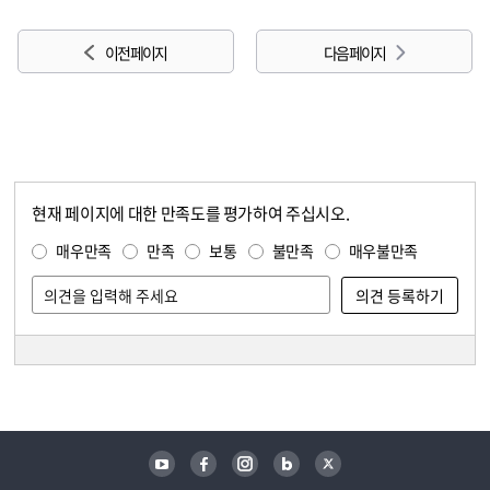
이전 페이지
다음 페이지
현재 페이지에 대한 만족도를 평가하여 주십시오.
콘텐츠 만족도 조사
만족도 조사
매우만족
만족
보통
불만족
매우불만족
담당자 정보
담당자 정보
유튜브
페이스북
인스타그램
블로그
트위터