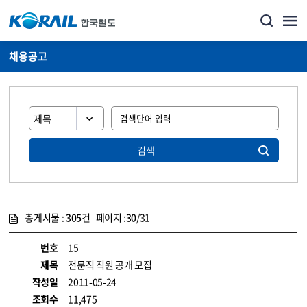
채용공고
검색
총게시물 :
305
건 페이지 :
30
/31
게시물 목록
코레일소개_경영공시_채용공고 목록 - 정보 제공
번호
15
제목
전문직 직원 공개 모집
작성일
2011-05-24
조회수
11,475