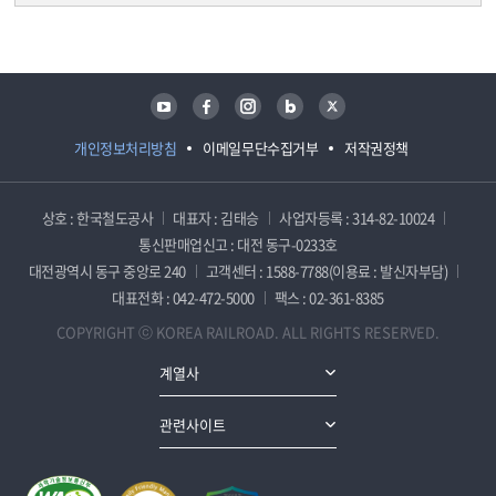
담당자 정보
담당자 정보
유튜브
페이스북
인스타그램
블로그
트위터
개인정보처리방침
이메일무단수집거부
저작권정책
상호 : 한국철도공사
대표자 : 김태승
사업자등록 : 314-82-10024
통신판매업신고 : 대전 동구-0233호
대전광역시 동구 중앙로 240
고객센터 : 1588-7788(이용료 : 발신자부담)
대표전화 : 042-472-5000
팩스 : 02-361-8385
COPYRIGHT ⓒ KOREA RAILROAD. ALL RIGHTS RESERVED.
계열사
관련사이트