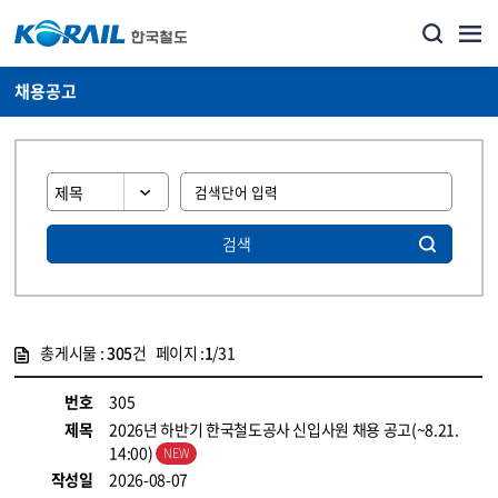
채용공고
검색
총게시물 :
305
건 페이지 :
1
/31
게시물 목록
코레일소개_경영공시_채용공고 목록 - 정보 제공
번호
305
제목
2026년 하반기 한국철도공사 신입사원 채용 공고(~8.21.
14:00)
작성일
2026-08-07