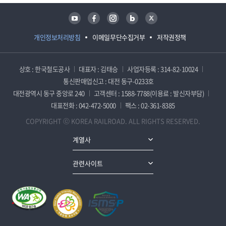
유튜브
페이스북
인스타그램
블로그
트위터
개인정보처리방침
이메일무단수집거부
저작권정책
상호 : 한국철도공사
대표자 : 김태승
사업자등록 : 314-82-10024
통신판매업신고 : 대전 동구-0233호
대전광역시 동구 중앙로 240
고객센터 : 1588-7788(이용료 : 발신자부담)
대표전화 : 042-472-5000
팩스 : 02-361-8385
COPYRIGHT ⓒ KOREA RAILROAD. ALL RIGHTS RESERVED.
계열사
관련사이트