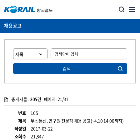
채용공고
검색
총게시물 :
305
건 페이지 :
21
/31
게시물 목록
코레일소개_경영공시_채용공고 목록 - 정보 제공
번호
105
제목
무선통신, 연구원 전문직 채용 공고(~4.10 14:00까지)
작성일
2017-03-22
조회수
21,847