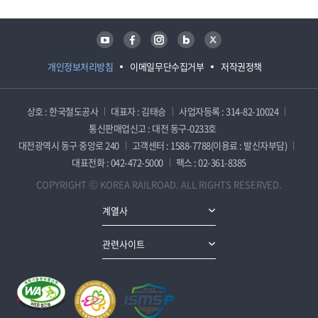
유튜브
페이스북
인스타그램
블로그
트위터
개인정보처리방침
이메일무단수집거부
저작권정책
상호 : 한국철도공사
대표자 : 김태승
사업자등록 : 314-82-10024
통신판매업신고 : 대전 동구-0233호
대전광역시 동구 중앙로 240
고객센터 : 1588-7788(이용료 : 발신자부담)
대표전화 : 042-472-5000
팩스 : 02-361-8385
COPYRIGHT ⓒ KOREA RAILROAD. ALL RIGHTS RESERVED.
계열사
관련사이트