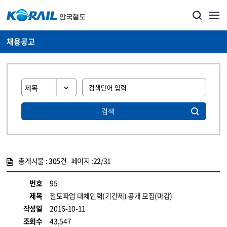
채용공고
검색
총게시물 :
305
건 페이지 :
22
/31
게시물 목록
코레일소개_경영공시_채용공고 목록 - 정보 제공
번호
95
제목
철도파업 대체인력(기간제) 공개 모집(마감)
작성일
2016-10-11
조회수
43,547