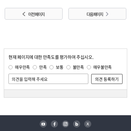
이전 페이지
다음 페이지
현재 페이지에 대한 만족도를 평가하여 주십시오.
콘텐츠 만족도 조사
만족도 조사
매우만족
만족
보통
불만족
매우불만족
담당자 정보
담당자 정보
유튜브
페이스북
인스타그램
블로그
트위터