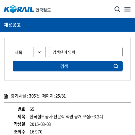
채용공고
검색
총게시물 :
305
건 페이지 :
25
/31
게시물 목록
코레일소개_경영공시_채용공고 목록 - 정보 제공
번호
65
제목
한국철도공사 전문직 직원 공개 모집(~3.24)
작성일
2015-03-03
조회수
16,970