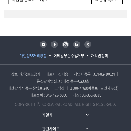
담당자 정보
담당자 정보
유튜브
페이스북
인스타그램
블로그
트위터
개인정보처리방침
이메일무단수집거부
저작권정책
상호 : 한국철도공사
대표자 : 김태승
사업자등록 : 314-82-10024
통신판매업신고 : 대전 동구-0233호
대전광역시 동구 중앙로 240
고객센터 : 1588-7788(이용료 : 발신자부담)
대표전화 : 042-472-5000
팩스 : 02-361-8385
COPYRIGHT ⓒ KOREA RAILROAD. ALL RIGHTS RESERVED.
계열사
관련사이트