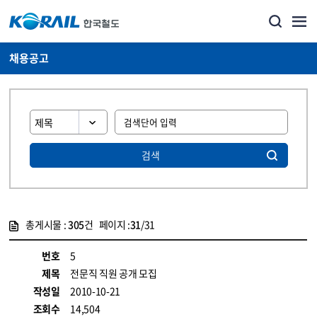
채용공고
검색
총게시물 :
305
건 페이지 :
31
/31
게시물 목록
코레일소개_경영공시_채용공고 목록 - 정보 제공
번호
5
제목
전문직 직원 공개 모집
작성일
2010-10-21
조회수
14,504