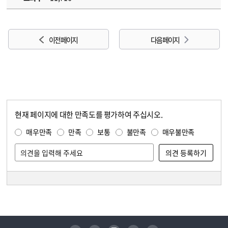
이전 페이지
다음 페이지
현재 페이지에 대한 만족도를 평가하여 주십시오.
콘텐츠 만족도 조사
만족도 조사
매우만족
만족
보통
불만족
매우불만족
담당자 정보
담당자 정보
유튜브
페이스북
인스타그램
블로그
트위터