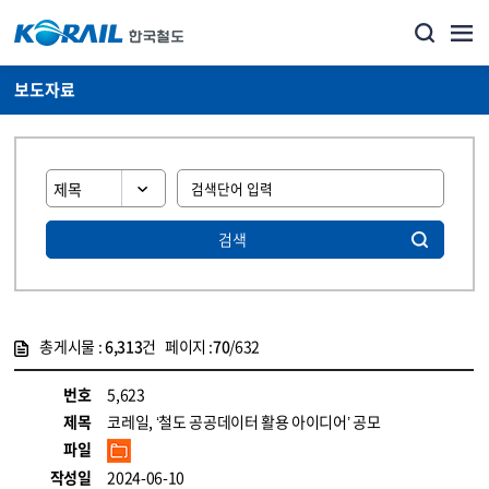
보도자료
검색
총게시물 :
6,313
건 페이지 :
70
/632
게시물 목록
뉴스·홍보_보도자료 목록 - 정보 제공
번호
5,623
제목
코레일, ‘철도 공공데이터 활용 아이디어’ 공모
파일
작성일
2024-06-10