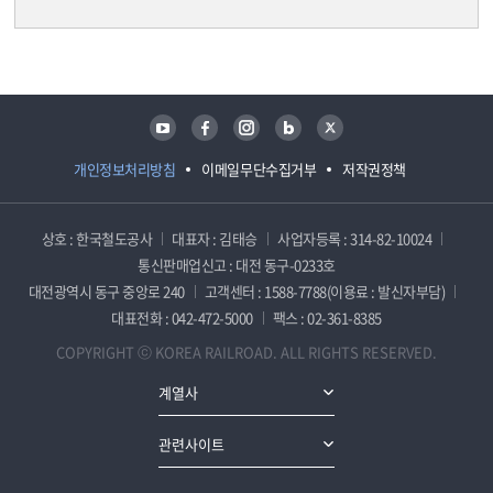
담당자 정보
담당자 정보
유튜브
페이스북
인스타그램
블로그
트위터
개인정보처리방침
이메일무단수집거부
저작권정책
상호 : 한국철도공사
대표자 : 김태승
사업자등록 : 314-82-10024
통신판매업신고 : 대전 동구-0233호
대전광역시 동구 중앙로 240
고객센터 : 1588-7788(이용료 : 발신자부담)
대표전화 : 042-472-5000
팩스 : 02-361-8385
COPYRIGHT ⓒ KOREA RAILROAD. ALL RIGHTS RESERVED.
계열사
관련사이트