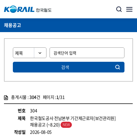
채용공고
검색
총게시물 :
304
건 페이지 :
1
/31
게시물 목록
코레일소개_경영공시_채용공고 목록 - 정보 제공
번호
304
제목
한국철도공사 전남본부 기간제근로자[보건관리원]
채용공고 (~8.20)
작성일
2026-08-05