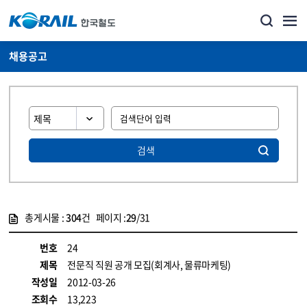
채용공고
검색
총게시물 :
304
건 페이지 :
29
/31
게시물 목록
코레일소개_경영공시_채용공고 목록 - 정보 제공
번호
24
제목
전문직 직원 공개 모집(회계사, 물류마케팅)
작성일
2012-03-26
조회수
13,223