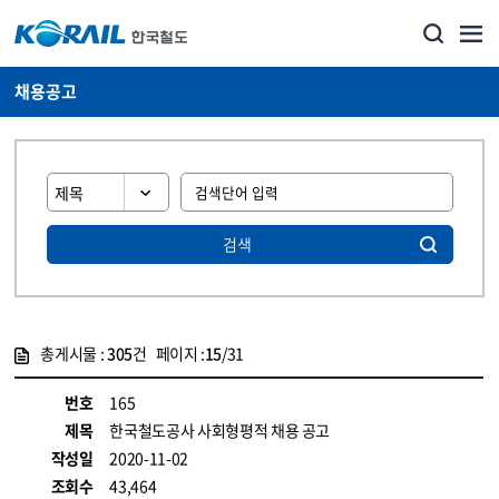
채용공고
검색
총게시물 :
305
건 페이지 :
15
/31
게시물 목록
코레일소개_경영공시_채용공고 목록 - 정보 제공
번호
165
제목
한국철도공사 사회형평적 채용 공고
작성일
2020-11-02
조회수
43,464