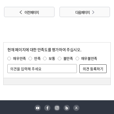
이전 페이지
다음 페이지
현재 페이지에 대한 만족도를 평가하여 주십시오.
콘텐츠 만족도 조사
만족도 조사
매우만족
만족
보통
불만족
매우불만족
담당자 정보
담당자 정보
유튜브
페이스북
인스타그램
블로그
트위터