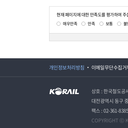
현재 페이지에 대한 만족도를 평가하여 주
매우만족
만족
보통
불
개인정보처리방침
이메일무단수집거
상호 : 한국철도공
대전광역시 동구 중
팩스 : 02-361-838
COPYRIGHT ⓒ K