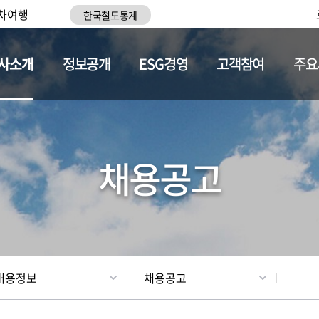
차여행
한국철도통계
사소개
정보공개
ESG경영
고객참여
주요
황
조직현황
채용정보
채용공고
채용정보
채용공고