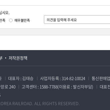
십시오.
만족
매우불만족
부
저작권정책
사
대표자 : 김태승
사업자등록 : 314-82-10024
통신판매업신
앙로 240
고객센터 : 1588-7788(이용료 : 발신자부담)
대표전화
5
OREA RAILROAD. ALL RIGHTS RESERVED.