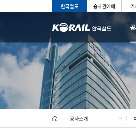
한국철도
승차권예매
기
공
CEO
일반현
공사소개