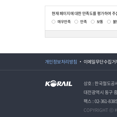
현재 페이지에 대한 만족도를 평가하여 주
매우만족
만족
보통
불
개인정보처리방침
이메일무단수집거
상호 : 한국철도공
대전광역시 동구 중
팩스 : 02-361-838
COPYRIGHT ⓒ K