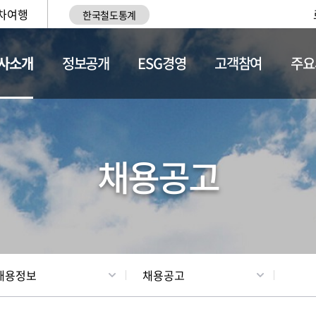
차여행
한국철도통계
사소개
정보공개
ESG경영
고객참여
주요
황
조직현황
채용정보
채용공고
채용정보
채용공고