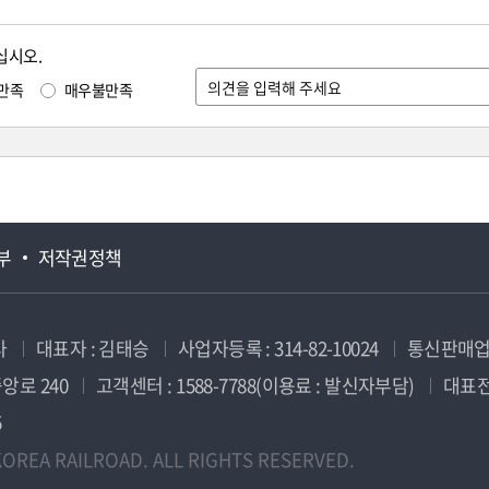
십시오.
만족
매우불만족
부
저작권정책
사
대표자 : 김태승
사업자등록 : 314-82-10024
통신판매업신
앙로 240
고객센터 : 1588-7788(이용료 : 발신자부담)
대표전화
5
OREA RAILROAD. ALL RIGHTS RESERVED.