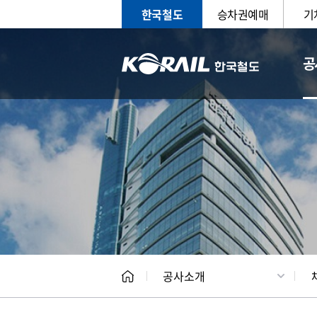
한국철도
승차권예매
기
공
CEO
일반현
공사소개