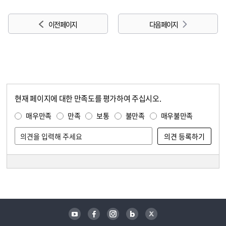
이전 페이지
다음 페이지
현재 페이지에 대한 만족도를 평가하여 주십시오.
콘텐츠 만족도 조사
만족도 조사
매우만족
만족
보통
불만족
매우불만족
담당자 정보
담당자 정보
유튜브
페이스북
인스타그램
블로그
트위터