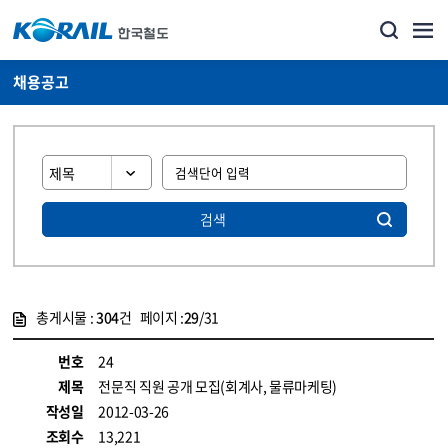
채용공고
검색
총게시물 :
304
건 페이지 :
29
/31
게시물 목록
코레일소개_경영공시_채용공고 목록 - 정보 제공
번호
24
제목
전문직 직원 공개 모집(회계사, 물류마케팅)
작성일
2012-03-26
조회수
13,221