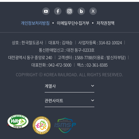
유튜브
페이스북
인스타그램
블로그
트위터
개인정보처리방침
이메일무단수집거부
저작권정책
상호 : 한국철도공사
대표자 : 김태승
사업자등록 : 314-82-10024
통신판매업신고 : 대전 동구-0233호
대전광역시 동구 중앙로 240
고객센터 : 1588-7788(이용료 : 발신자부담)
대표전화 : 042-472-5000
팩스 : 02-361-8385
COPYRIGHT ⓒ KOREA RAILROAD. ALL RIGHTS RESERVED.
계열사
관련사이트