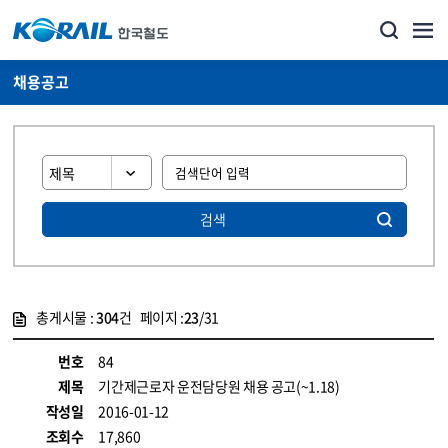
채용공고
검색
총게시물 :
304
건 페이지 :
23
/31
게시물 목록
코레일소개_경영공시_채용공고 목록 - 정보 제공
번호
84
제목
기간제근로자 운전담당원 채용 공고(~1.18)
작성일
2016-01-12
조회수
17,860