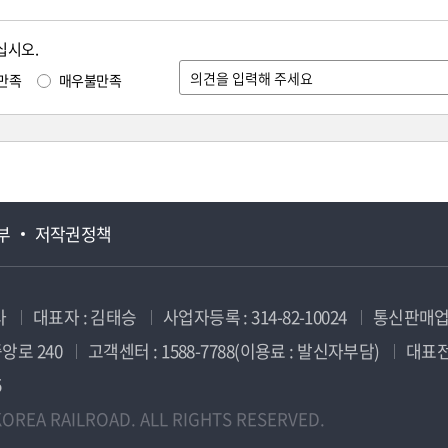
십시오.
만족
매우불만족
부
저작권정책
사
대표자 : 김태승
사업자등록 : 314-82-10024
통신판매업신
앙로 240
고객센터 : 1588-7788(이용료 : 발신자부담)
대표전화
5
OREA RAILROAD. ALL RIGHTS RESERVED.