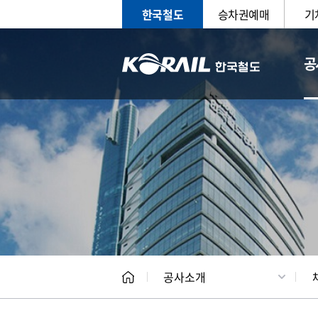
한국철도
승차권예매
기
공
CEO
일반현
공사소개