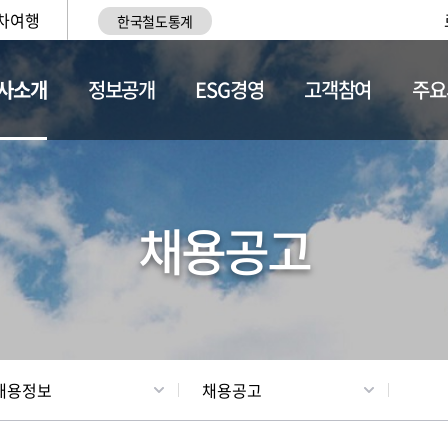
차여행
한국철도통계
사소개
정보공개
ESG경영
고객참여
주요
황
조직현황
채용정보
채용공고
채용정보
채용공고