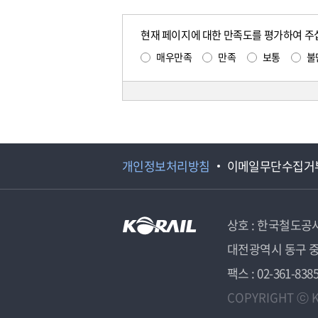
현재 페이지에 대한 만족도를 평가하여 주
매우만족
만족
보통
불
개인정보처리방침
이메일무단수집거
상호 : 한국철도공
대전광역시 동구 중
팩스 : 02-361-838
COPYRIGHT ⓒ K