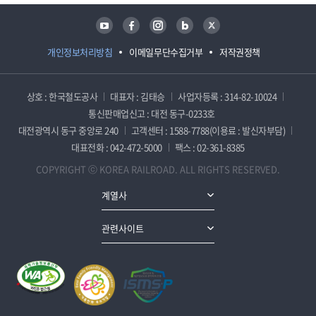
유튜브
페이스북
인스타그램
블로그
트위터
개인정보처리방침
이메일무단수집거부
저작권정책
상호 : 한국철도공사
대표자 : 김태승
사업자등록 : 314-82-10024
통신판매업신고 : 대전 동구-0233호
대전광역시 동구 중앙로 240
고객센터 : 1588-7788(이용료 : 발신자부담)
대표전화 : 042-472-5000
팩스 : 02-361-8385
COPYRIGHT ⓒ KOREA RAILROAD. ALL RIGHTS RESERVED.
계열사
관련사이트