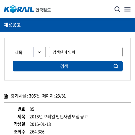
채용공고
검색
총게시물 :
305
건 페이지 :
23
/31
게시물 목록
코레일소개_경영공시_채용공고 목록 - 정보 제공
번호
85
제목
2016년 코레일 인턴사원 모집 공고
작성일
2016-01-18
조회수
264,386