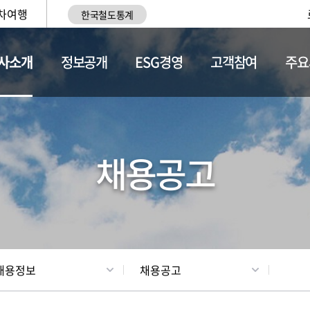
차여행
한국철도통계
사소개
정보공개
ESG경영
고객참여
주요
황
조직현황
채용정보
채용공고
채용정보
채용공고