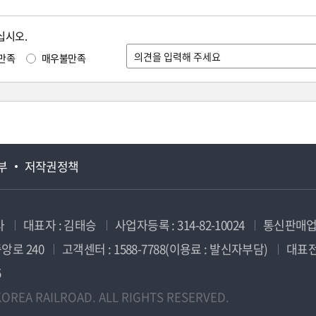
십시오.
만족
매우불만족
부
저작권정책
사
대표자 : 김태승
사업자등록 : 314-82-10024
통신판매업신
앙로 240
고객센터 : 1588-7788(이용료 : 발신자부담)
대표전화
5
OREA RAILROAD. ALL RIGHTS RESERVED.