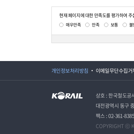
현재 페이지에 대한 만족도를 평가하여 주
매우만족
만족
보통
불
개인정보처리방침
이메일무단수집거
상호 : 한국철도공
대전광역시 동구 중
팩스 : 02-361-838
COPYRIGHT ⓒ K