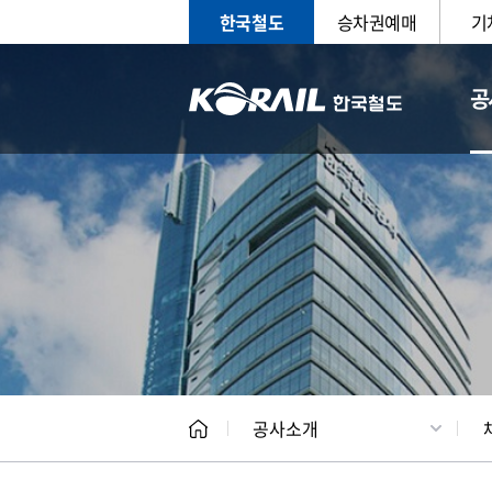
한국철도
승차권예매
기
공
CEO
일반현
공사소개