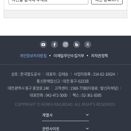
담당자 정보
담당자 정보
유튜브
페이스북
인스타그램
블로그
트위터
개인정보처리방침
이메일무단수집거부
저작권정책
상호 : 한국철도공사
대표자 : 김태승
사업자등록 : 314-82-10024
통신판매업신고 : 대전 동구-0233호
대전광역시 동구 중앙로 240
고객센터 : 1588-7788(이용료 : 발신자부담)
대표전화 : 042-472-5000
팩스 : 02-361-8385
COPYRIGHT ⓒ KOREA RAILROAD. ALL RIGHTS RESERVED.
계열사
관련사이트