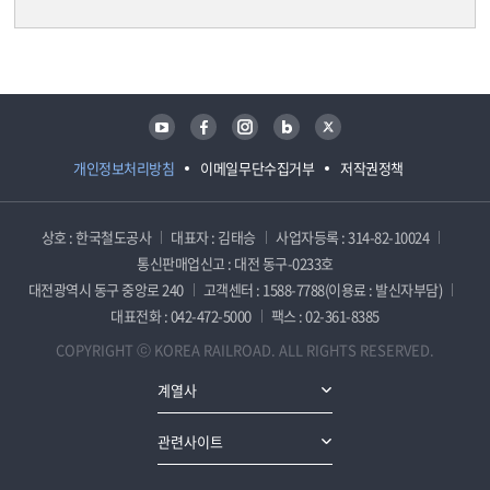
담당자 정보
담당자 정보
유튜브
페이스북
인스타그램
블로그
트위터
개인정보처리방침
이메일무단수집거부
저작권정책
상호 : 한국철도공사
대표자 : 김태승
사업자등록 : 314-82-10024
통신판매업신고 : 대전 동구-0233호
대전광역시 동구 중앙로 240
고객센터 : 1588-7788(이용료 : 발신자부담)
대표전화 : 042-472-5000
팩스 : 02-361-8385
COPYRIGHT ⓒ KOREA RAILROAD. ALL RIGHTS RESERVED.
계열사
관련사이트