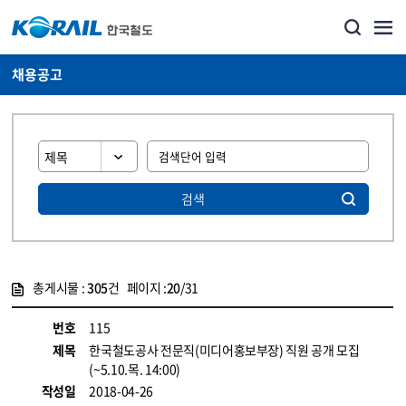
채용공고
검색
총게시물 :
305
건 페이지 :
20
/31
게시물 목록
코레일소개_경영공시_채용공고 목록 - 정보 제공
번호
115
제목
한국철도공사 전문직(미디어홍보부장) 직원 공개 모집
(~5.10.목. 14:00)
작성일
2018-04-26