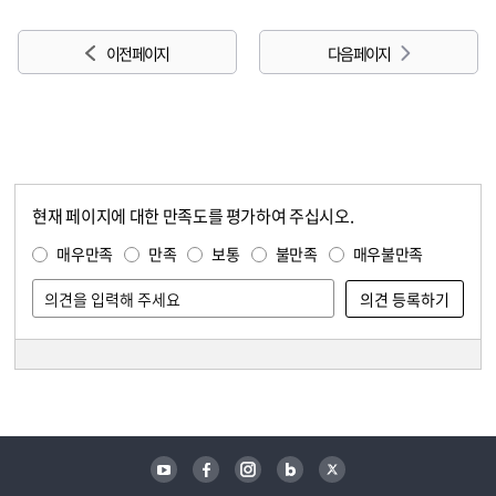
이전 페이지
다음 페이지
현재 페이지에 대한 만족도를 평가하여 주십시오.
콘텐츠 만족도 조사
만족도 조사
매우만족
만족
보통
불만족
매우불만족
담당자 정보
담당자 정보
유튜브
페이스북
인스타그램
블로그
트위터