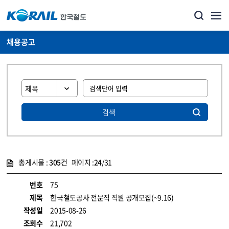
채용공고
검색
총게시물 :
305
건 페이지 :
24
/31
게시물 목록
코레일소개_경영공시_채용공고 목록 - 정보 제공
번호
75
제목
한국철도공사 전문직 직원 공개모집(~9.16)
작성일
2015-08-26
조회수
21,702