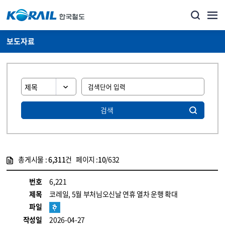
보도자료
검색
총게시물 :
6,311
건 페이지 :
10
/632
게시물 목록
뉴스·홍보_보도자료 목록 - 정보 제공
번호
6,221
제목
코레일, 5월 부처님오신날 연휴 열차 운행 확대
파일
작성일
2026-04-27