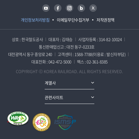
유튜브
페이스북
인스타그램
블로그
트위터
개인정보처리방침
이메일무단수집거부
저작권정책
상호 : 한국철도공사
대표자 : 김태승
사업자등록 : 314-82-10024
통신판매업신고 : 대전 동구-0233호
대전광역시 동구 중앙로 240
고객센터 : 1588-7788(이용료 : 발신자부담)
대표전화 : 042-472-5000
팩스 : 02-361-8385
COPYRIGHT ⓒ KOREA RAILROAD. ALL RIGHTS RESERVED.
계열사
관련사이트