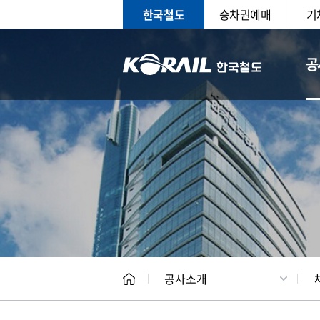
한국철도
승차권예매
기
공
CEO
일반현
공사소개