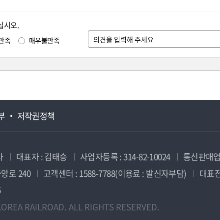
십시오.
만족
매우불만족
부
저작권정책
사
대표자 : 김태승
사업자등록 : 314-82-10024
통신판매업신
앙로 240
고객센터 : 1588-7788(이용료 : 발신자부담)
대표전화
5
OREA RAILROAD. ALL RIGHTS RESERVED.