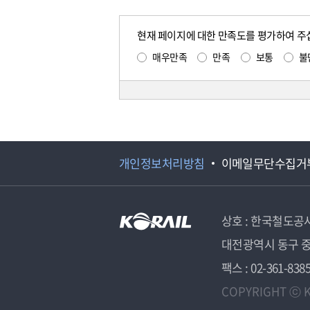
현재 페이지에 대한 만족도를 평가하여 주
매우만족
만족
보통
불
개인정보처리방침
이메일무단수집거
상호 : 한국철도공
대전광역시 동구 중
팩스 : 02-361-838
COPYRIGHT ⓒ K