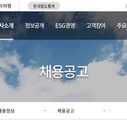
차여행
한국철도통계
사소개
정보공개
ESG경영
고객참여
주요
황
조직현황
채용정보
채용공고
채용정보
채용공고