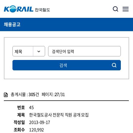
채용공고
검색
총게시물 :
305
건 페이지 :
27
/31
게시물 목록
코레일소개_경영공시_채용공고 목록 - 정보 제공
번호
45
제목
한국철도공사 전문직 직원 공개 모집
작성일
2013-09-17
조회수
120,992