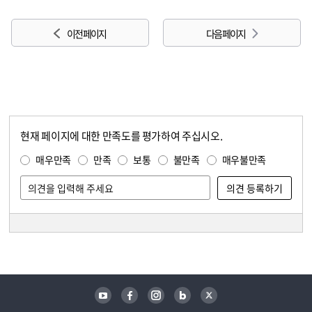
이전 페이지
다음 페이지
현재 페이지에 대한 만족도를 평가하여 주십시오.
콘텐츠 만족도 조사
만족도 조사
매우만족
만족
보통
불만족
매우불만족
담당자 정보
담당자 정보
유튜브
페이스북
인스타그램
블로그
트위터