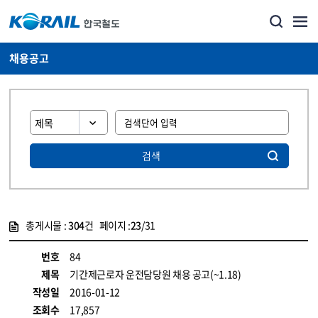
채용공고
검색
총게시물 :
304
건 페이지 :
23
/31
게시물 목록
코레일소개_경영공시_채용공고 목록 - 정보 제공
번호
84
제목
기간제근로자 운전담당원 채용 공고(~1.18)
작성일
2016-01-12
조회수
17,857