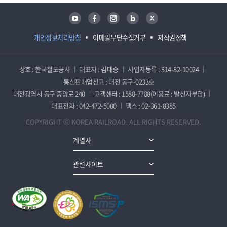
유튜브
페이스북
인스타그램
블로그
트위터
개인정보처리방침
이메일무단수집거부
저작권정책
상호 : 한국철도공사
대표자 : 김태승
사업자등록 : 314-82-10024
통신판매업신고 : 대전 동구-0233호
대전광역시 동구 중앙로 240
고객센터 : 1588-7788(이용료 : 발신자부담)
대표전화 : 042-472-5000
팩스 : 02-361-8385
COPYRIGHT ⓒ KOREA RAILROAD. ALL RIGHTS RESERVED.
계열사
관련사이트