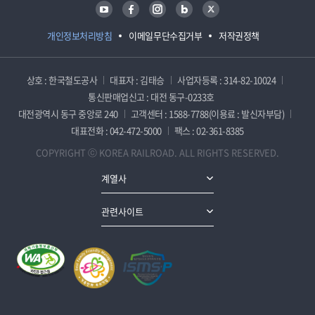
유튜브
페이스북
인스타그램
블로그
트위터
개인정보처리방침
이메일무단수집거부
저작권정책
상호 : 한국철도공사
대표자 : 김태승
사업자등록 : 314-82-10024
통신판매업신고 : 대전 동구-0233호
대전광역시 동구 중앙로 240
고객센터 : 1588-7788(이용료 : 발신자부담)
대표전화 : 042-472-5000
팩스 : 02-361-8385
COPYRIGHT ⓒ KOREA RAILROAD. ALL RIGHTS RESERVED.
계열사
관련사이트