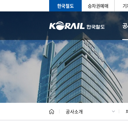
한국철도
승차권예매
기
공
CEO
일반현
공사소개