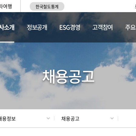
차여행
한국철도통계
사소개
정보공개
ESG경영
고객참여
주요
황
조직현황
채용정보
채용공고
채용정보
채용공고