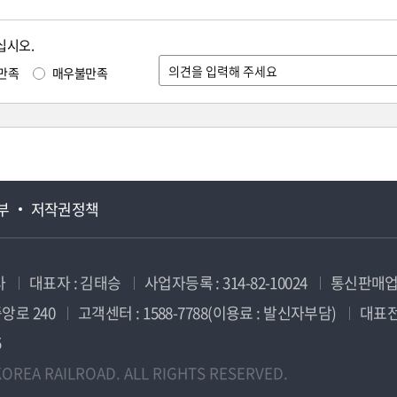
십시오.
만족
매우불만족
부
저작권정책
사
대표자 : 김태승
사업자등록 : 314-82-10024
통신판매업신
앙로 240
고객센터 : 1588-7788(이용료 : 발신자부담)
대표전화
5
OREA RAILROAD. ALL RIGHTS RESERVED.