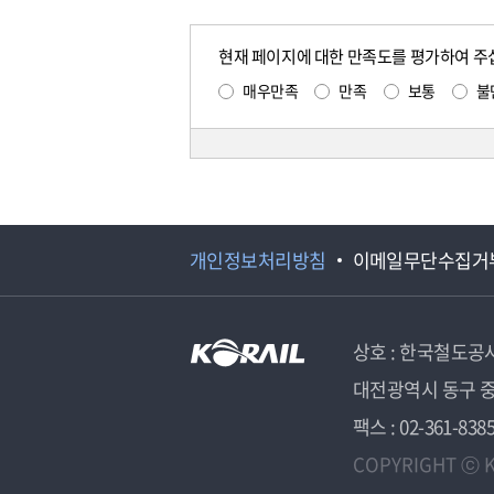
현재 페이지에 대한 만족도를 평가하여 주
매우만족
만족
보통
불
개인정보처리방침
이메일무단수집거
상호 : 한국철도공
대전광역시 동구 중
팩스 : 02-361-838
COPYRIGHT ⓒ K