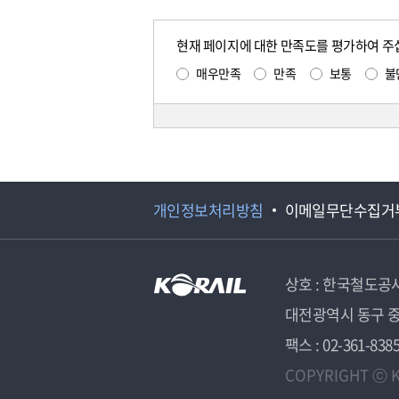
현재 페이지에 대한 만족도를 평가하여 주
매우만족
만족
보통
불
개인정보처리방침
이메일무단수집거
상호 : 한국철도공
대전광역시 동구 중
팩스 : 02-361-838
COPYRIGHT ⓒ K