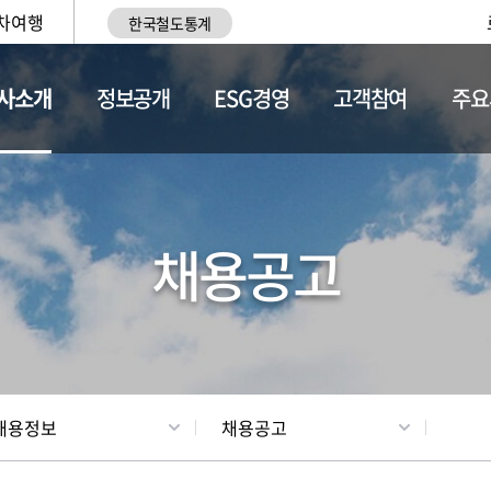
차여행
한국철도통계
사소개
정보공개
ESG경영
고객참여
주요
황
조직현황
채용정보
채용공고
채용정보
채용공고