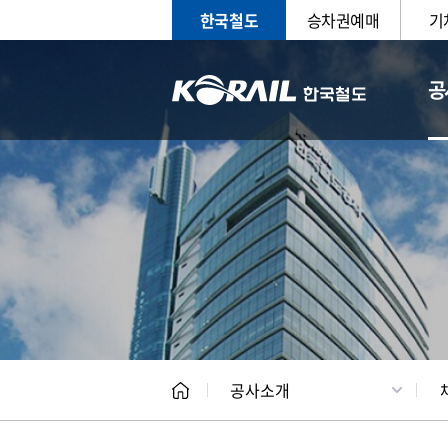
한국철도
승차권예매
기
공
CEO
일반현
공사소개