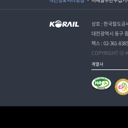
상호 : 한국철도공
대전광역시 동구 중
팩스 : 02-361-838
COPYRIGHT ⓒ K
계열사