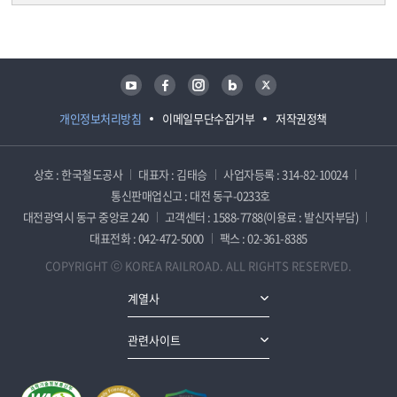
담당자 정보
담당자 정보
유튜브
페이스북
인스타그램
블로그
트위터
개인정보처리방침
이메일무단수집거부
저작권정책
상호 : 한국철도공사
대표자 : 김태승
사업자등록 : 314-82-10024
통신판매업신고 : 대전 동구-0233호
대전광역시 동구 중앙로 240
고객센터 : 1588-7788(이용료 : 발신자부담)
대표전화 : 042-472-5000
팩스 : 02-361-8385
COPYRIGHT ⓒ KOREA RAILROAD. ALL RIGHTS RESERVED.
계열사
관련사이트