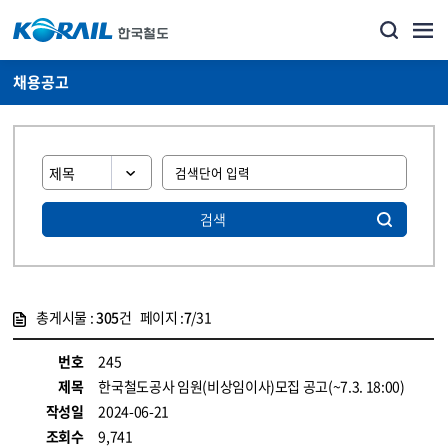
채용공고
검색
총게시물 :
305
건 페이지 :
7
/31
게시물 목록
코레일소개_경영공시_채용공고 목록 - 정보 제공
번호
245
제목
한국철도공사 임원(비상임이사)모집 공고(~7.3. 18:00)
작성일
2024-06-21
조회수
9,741