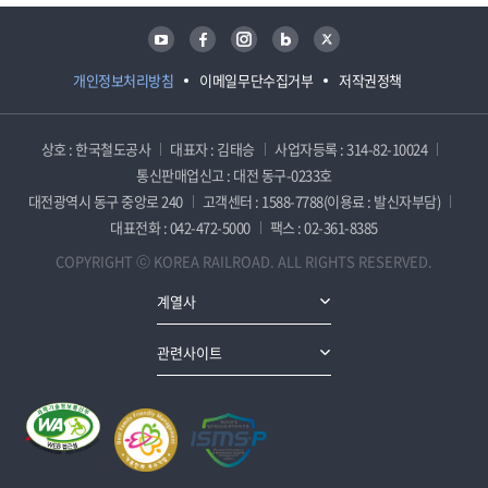
유튜브
페이스북
인스타그램
블로그
트위터
개인정보처리방침
이메일무단수집거부
저작권정책
상호 : 한국철도공사
대표자 : 김태승
사업자등록 : 314-82-10024
통신판매업신고 : 대전 동구-0233호
대전광역시 동구 중앙로 240
고객센터 : 1588-7788(이용료 : 발신자부담)
대표전화 : 042-472-5000
팩스 : 02-361-8385
COPYRIGHT ⓒ KOREA RAILROAD. ALL RIGHTS RESERVED.
계열사
관련사이트