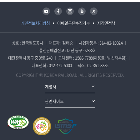
유튜브
페이스북
인스타그램
블로그
트위터
개인정보처리방침
이메일무단수집거부
저작권정책
상호 : 한국철도공사
대표자 : 김태승
사업자등록 : 314-82-10024
통신판매업신고 : 대전 동구-0233호
대전광역시 동구 중앙로 240
고객센터 : 1588-7788(이용료 : 발신자부담)
대표전화 : 042-472-5000
팩스 : 02-361-8385
COPYRIGHT ⓒ KOREA RAILROAD. ALL RIGHTS RESERVED.
계열사
관련사이트