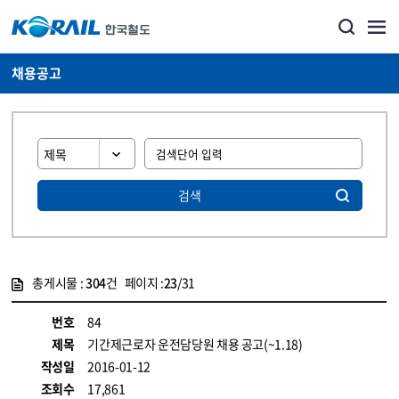
채용공고
검색
총게시물 :
304
건 페이지 :
23
/31
게시물 목록
코레일소개_경영공시_채용공고 목록 - 정보 제공
번호
84
제목
기간제근로자 운전담당원 채용 공고(~1.18)
작성일
2016-01-12
조회수
17,861